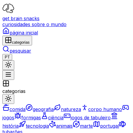
get brain snacks
curiosidades sobre o mundo
página inicial
categorias
pesquisar
PT
categorias
comida
geografia
natureza
corpo humano
jogos
formigas
ciência
jogos de tabuleiro
história
tecnologia
animais
marte
portugal
tubarões