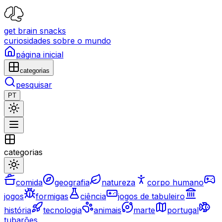
get brain snacks
curiosidades sobre o mundo
página inicial
categorias
pesquisar
PT
categorias
comida
geografia
natureza
corpo humano
jogos
formigas
ciência
jogos de tabuleiro
história
tecnologia
animais
marte
portugal
tubarões