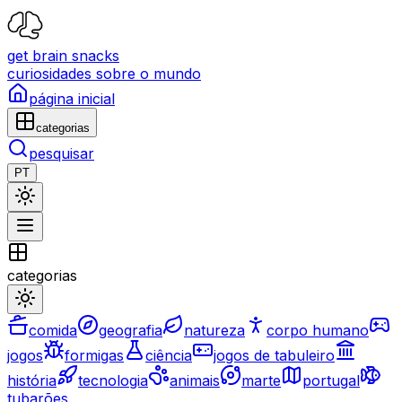
get brain snacks
curiosidades sobre o mundo
página inicial
categorias
pesquisar
PT
categorias
comida
geografia
natureza
corpo humano
jogos
formigas
ciência
jogos de tabuleiro
história
tecnologia
animais
marte
portugal
tubarões