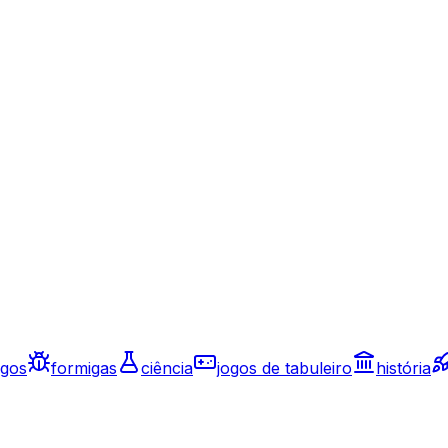
ogos
formigas
ciência
jogos de tabuleiro
história