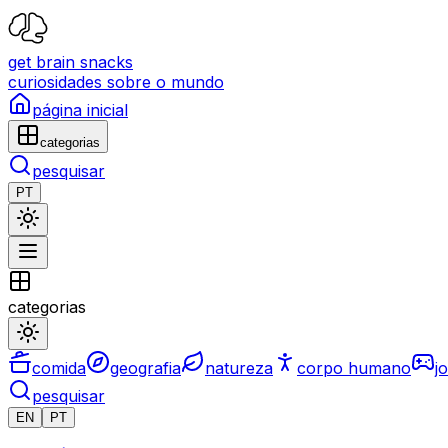
get brain snacks
curiosidades sobre o mundo
página inicial
categorias
pesquisar
PT
categorias
comida
geografia
natureza
corpo humano
j
pesquisar
EN
PT