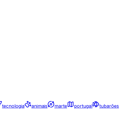
tecnologia
animais
marte
portugal
tubarões