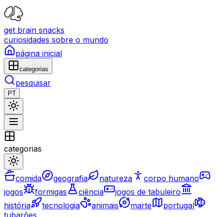
get brain snacks
curiosidades sobre o mundo
página inicial
categorias
pesquisar
PT
categorias
comida
geografia
natureza
corpo humano
jogos
formigas
ciência
jogos de tabuleiro
história
tecnologia
animais
marte
portugal
tubarões