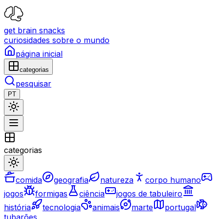
get brain snacks
curiosidades sobre o mundo
página inicial
categorias
pesquisar
PT
categorias
comida
geografia
natureza
corpo humano
jogos
formigas
ciência
jogos de tabuleiro
história
tecnologia
animais
marte
portugal
tubarões