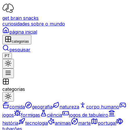
get brain snacks
curiosidades sobre o mundo
página inicial
categorias
pesquisar
PT
categorias
comida
geografia
natureza
corpo humano
jogos
formigas
ciência
jogos de tabuleiro
história
tecnologia
animais
marte
portugal
tubarões